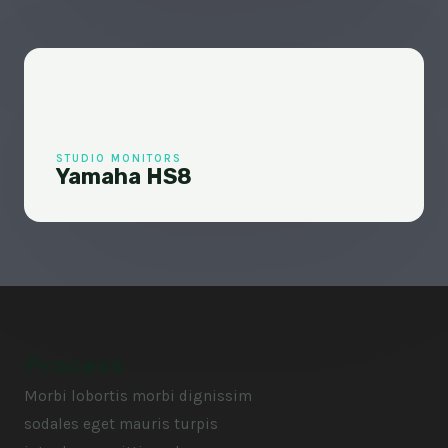
STUDIO MONITORS
Yamaha HS8
Process
Morbi lobortis morbi dignissim
sodales eget mauris turpis