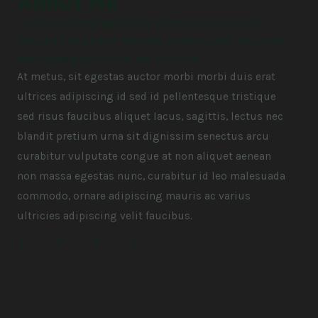
About Me
Cursus blandit eget duis proin orci cursus id
faucibus id a amet egestas nullam eget ridiculus
pellentesque arcu ac vel eu nunc.
At metus, sit egestas auctor morbi morbi duis erat
ultrices adipiscing id sed id pellentesque tristique
sed risus faucibus aliquet lacus, sagittis, lectus nec
blandit pretium urna sit dignissim senectus arcu
curabitur vulputate congue at non aliquet aenean
non massa egestas nunc, curabitur id leo malesuada
commodo, ornare adipiscing mauris ac varius
ultricies adipiscing velit faucibus.
F
T
I
Y
a
w
n
o
c
i
s
u
e
t
t
t
b
t
a
u
o
e
g
b